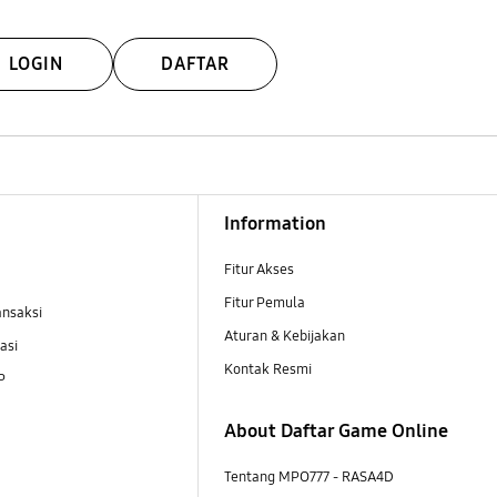
LOGIN
DAFTAR
Information
Fitur Akses
Fitur Pemula
ansaksi
Aturan & Kebijakan
kasi
Kontak Resmi
P
About Daftar Game Online
Tentang MPO777 - RASA4D