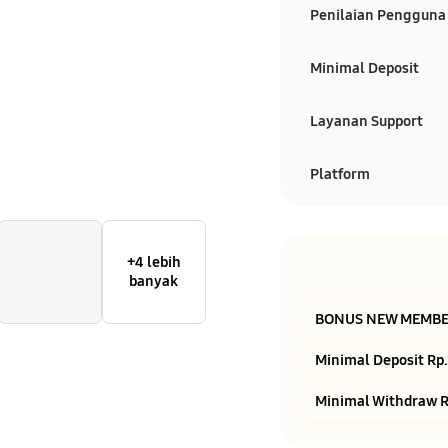
Penilaian Pengguna
Minimal Deposit
Layanan Support
Platform
+4 lebih
banyak
BONUS NEW MEMBE
Minimal Deposit Rp.
Minimal Withdraw 