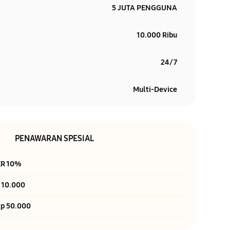
5 JUTA PENGGUNA
10.000 Ribu
24/7
Multi-Device
PENAWARAN SPESIAL
R 10%
 10.000
Rp 50.000