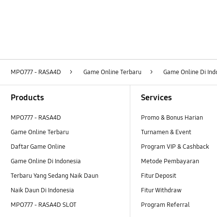
Layer Popup Close
MPO777 - RASA4D
>
Game Online Terbaru
>
Game Online Di Ind
Footer Navigation
Products
Services
MPO777 - RASA4D
Promo & Bonus Harian
Game Online Terbaru
Turnamen & Event
Daftar Game Online
Program VIP & Cashback
Game Online Di Indonesia
Metode Pembayaran
Terbaru Yang Sedang Naik Daun
Fitur Deposit
Naik Daun Di Indonesia
Fitur Withdraw
MPO777 - RASA4D SLOT
Program Referral