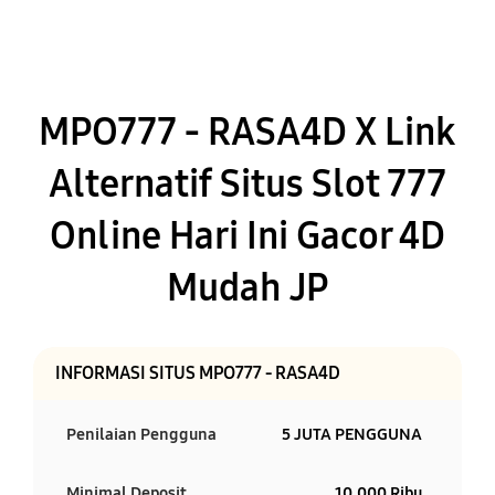
MPO777 - RASA4D X Link
Alternatif Situs Slot 777
Online Hari Ini Gacor 4D
Mudah JP
INFORMASI SITUS MPO777 - RASA4D
Penilaian Pengguna
5 JUTA PENGGUNA
Minimal Deposit
10.000 Ribu