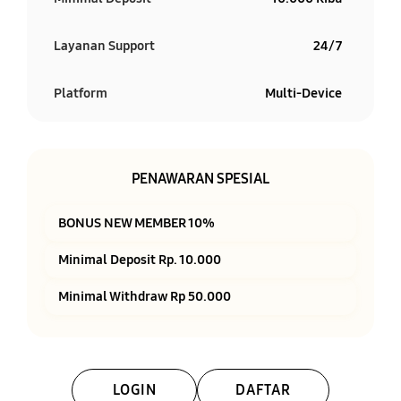
Layanan Support
24/7
Platform
Multi-Device
PENAWARAN SPESIAL
BONUS NEW MEMBER 10%
Minimal Deposit Rp. 10.000
Minimal Withdraw Rp 50.000
LOGIN
DAFTAR