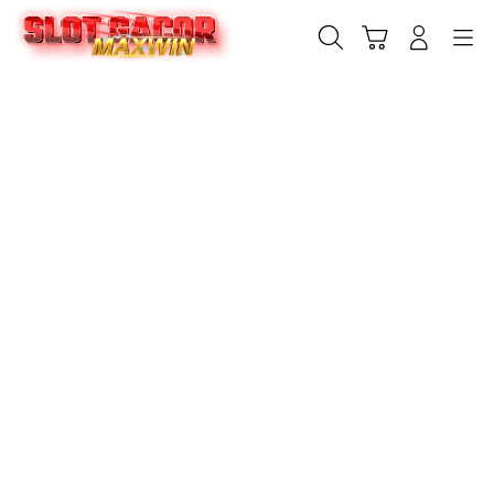
Skip
to
Cari
Troli
Login
Navigation
content