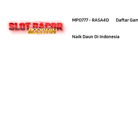
Skip
to
content
MPO777 - RASA4D
Daftar Ga
Naik Daun Di Indonesia