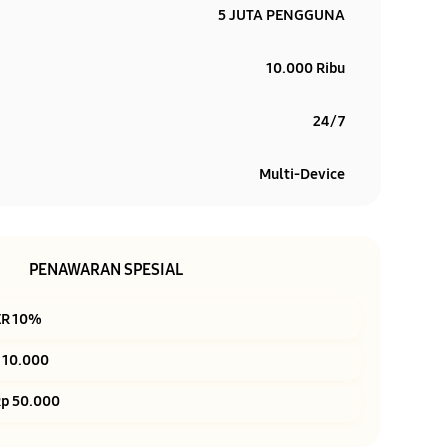
5 JUTA PENGGUNA
10.000 Ribu
24/7
Multi-Device
PENAWARAN SPESIAL
R 10%
 10.000
Rp 50.000