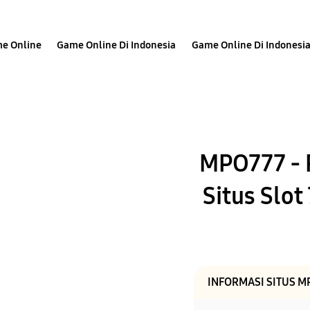
me Online
Game Online Di Indonesia
Game Online Di Indonesi
MPO777 - 
Situs Slot
INFORMASI SITUS M