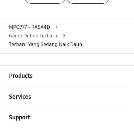
Layer Popup Close
MPO777 - RASA4D
>
Game Online Terbaru
>
Terbaru Yang Sedang Naik Daun
Buka
Footer Navigation
Products
Buka
Services
Buka
Support
Buka