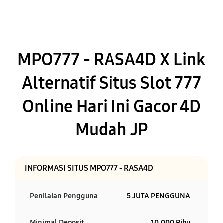
MPO777 - RASA4D X Link
Alternatif Situs Slot 777
Online Hari Ini Gacor 4D
Mudah JP
INFORMASI SITUS MPO777 - RASA4D
Penilaian Pengguna
5 JUTA PENGGUNA
Minimal Deposit
10.000 Ribu