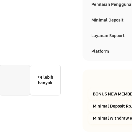
Penilaian Pengguna
Minimal Deposit
Layanan Support
Platform
+4 lebih
banyak
BONUS NEW MEMBE
Minimal Deposit Rp.
Minimal Withdraw 