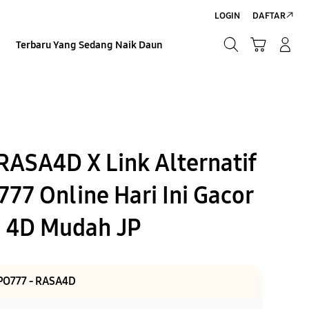
LOGIN
DAFTAR
Cari
Troli
Login/Sign-Up
a
Terbaru Yang Sedang Naik Daun
Cari
RASA4D X Link Alternatif
 777 Online Hari Ini Gacor
4D Mudah JP
PO777 - RASA4D