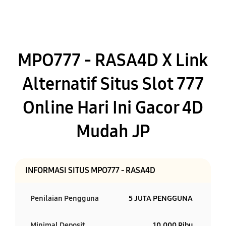
MPO777 - RASA4D X Link
Alternatif Situs Slot 777
Online Hari Ini Gacor 4D
Mudah JP
INFORMASI SITUS MPO777 - RASA4D
Penilaian Pengguna
5 JUTA PENGGUNA
Minimal Deposit
10.000 Ribu