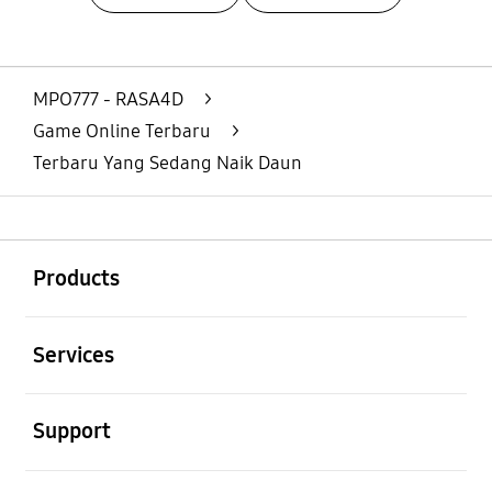
Layer Popup Close
MPO777 - RASA4D
>
Game Online Terbaru
>
Terbaru Yang Sedang Naik Daun
Buka
Footer Navigation
Products
Buka
Services
Buka
Support
Buka