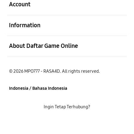
Account
Buka
Information
Buka
About Daftar Game Online
© 2026 MPO777 - RASA4D. All rights reserved.
Indonesia / Bahasa Indonesia
Ingin Tetap Terhubung?