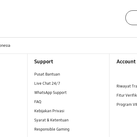
onesia
Support
Account
Pusat Bantuan
Live Chat 24/7
Riwayat Tr
WhatsApp Support
Fitur Verifi
FAQ
Program VI
Kebijakan Privasi
Syarat & Ketentuan
Responsible Gaming