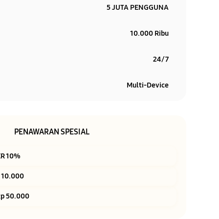
5 JUTA PENGGUNA
10.000 Ribu
24/7
Multi-Device
PENAWARAN SPESIAL
R 10%
 10.000
Rp 50.000