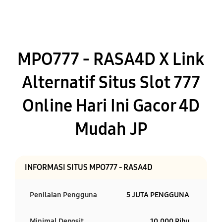
MPO777 - RASA4D X Link
Alternatif Situs Slot 777
Online Hari Ini Gacor 4D
Mudah JP
INFORMASI SITUS MPO777 - RASA4D
Penilaian Pengguna
5 JUTA PENGGUNA
Minimal Deposit
10.000 Ribu