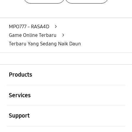
Layer Popup Close
MPO777 - RASA4D
>
Game Online Terbaru
>
Terbaru Yang Sedang Naik Daun
Buka
Footer Navigation
Products
Buka
Services
Buka
Support
Buka