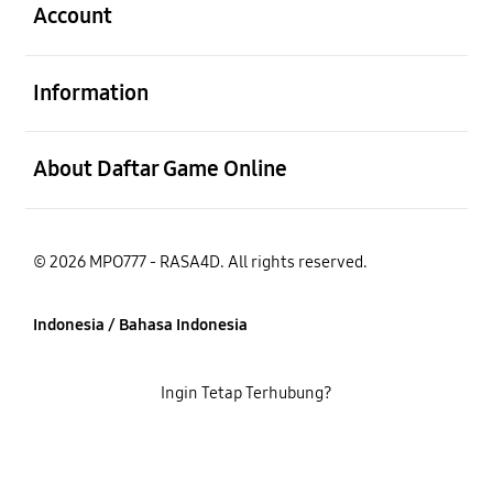
Account
Buka
Information
Buka
About Daftar Game Online
© 2026 MPO777 - RASA4D. All rights reserved.
Indonesia / Bahasa Indonesia
Ingin Tetap Terhubung?