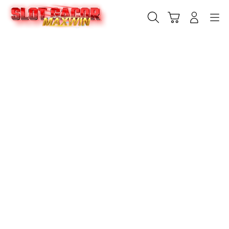
Skip
to
Cari
Troli
Login
Navigation
content