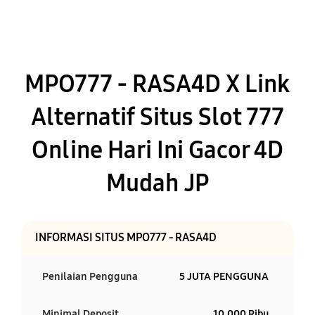
MPO777 - RASA4D X Link
Alternatif Situs Slot 777
Online Hari Ini Gacor 4D
Mudah JP
INFORMASI SITUS MPO777 - RASA4D
Penilaian Pengguna
5 JUTA PENGGUNA
Minimal Deposit
10.000 Ribu