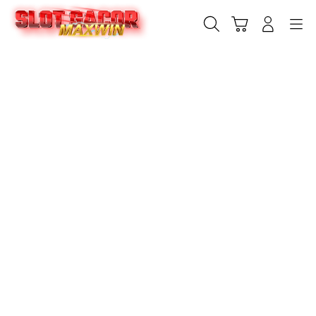
Skip
to
Cari
Troli
Login
Navigation
content