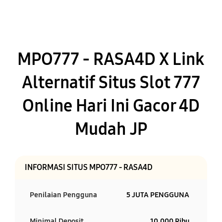
MPO777 - RASA4D X Link
Alternatif Situs Slot 777
Online Hari Ini Gacor 4D
Mudah JP
INFORMASI SITUS MPO777 - RASA4D
Penilaian Pengguna
5 JUTA PENGGUNA
Minimal Deposit
10.000 Ribu