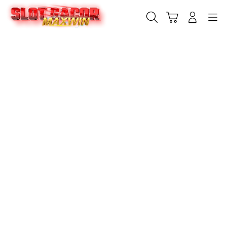
Skip
to
Cari
Troli
Login
Navigation
content