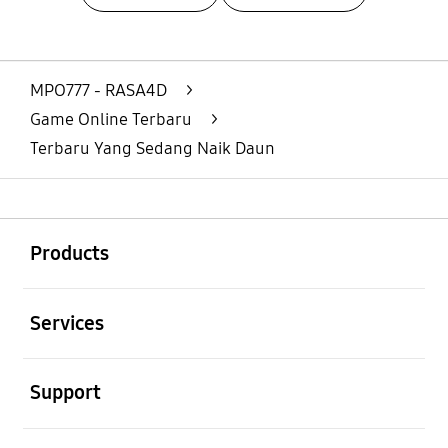
Layer Popup Close
MPO777 - RASA4D
>
Game Online Terbaru
>
Terbaru Yang Sedang Naik Daun
Buka
Footer Navigation
Products
Buka
Services
Buka
Support
Buka