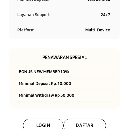
Layanan Support
24/7
Platform
Multi-Device
PENAWARAN SPESIAL
BONUS NEW MEMBER 10%
Minimal Deposit Rp. 10.000
Minimal Withdraw Rp 50.000
LOGIN
DAFTAR