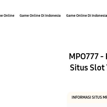
me Online
Game Online Di Indonesia
Game Online Di Indonesi
MPO777 - 
Situs Slot
INFORMASI SITUS M