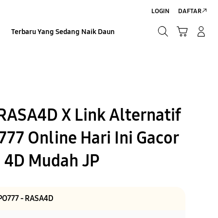
LOGIN
DAFTAR
Cari
Troli
Login/Sign-Up
a
Terbaru Yang Sedang Naik Daun
Cari
RASA4D X Link Alternatif
 777 Online Hari Ini Gacor
4D Mudah JP
PO777 - RASA4D