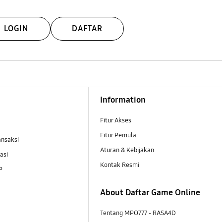
LOGIN
DAFTAR
Information
Fitur Akses
Fitur Pemula
ansaksi
Aturan & Kebijakan
kasi
Kontak Resmi
P
About Daftar Game Online
Tentang MPO777 - RASA4D