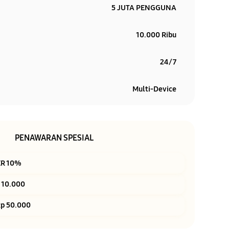
5 JUTA PENGGUNA
10.000 Ribu
24/7
Multi-Device
PENAWARAN SPESIAL
R 10%
 10.000
Rp 50.000