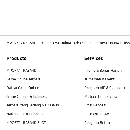
Layer Popup Close
MPO777 - RASA4D
>
Game Online Terbaru
>
Game Online Di Ind
Footer Navigation
Products
Services
MPO777 - RASA4D
Promo & Bonus Harian
Game Online Terbaru
Turnamen & Event
Daftar Game Online
Program VIP & Cashback
Game Online Di Indonesia
Metode Pembayaran
Terbaru Yang Sedang Naik Daun
Fitur Deposit
Naik Daun Di Indonesia
Fitur Withdraw
MPO777 - RASA4D SLOT
Program Referral