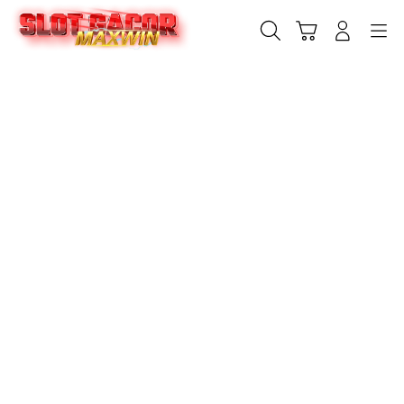
Skip
to
Cari
Troli
Login
Navigation
content