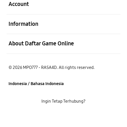
Account
Buka
Information
Buka
About Daftar Game Online
© 2026 MPO777 - RASA4D. All rights reserved.
Indonesia / Bahasa Indonesia
Ingin Tetap Terhubung?